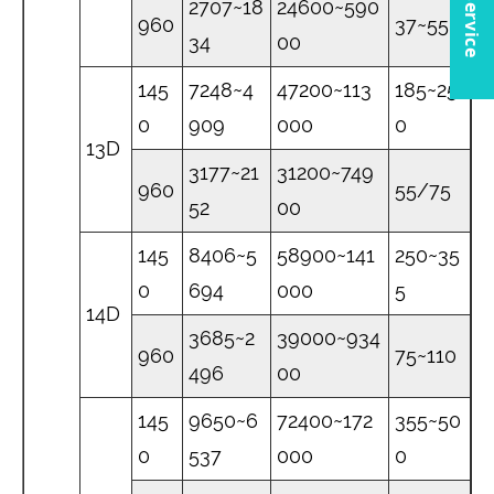
2707~18
24600~590
960
37~55
34
00
145
7248~4
47200~113
185~25
0
909
000
0
13D
3177~21
31200~749
960
55/75
52
00
145
8406~5
58900~141
250~35
0
694
000
5
14D
3685~2
39000~934
960
75~110
496
00
145
9650~6
72400~172
355~50
0
537
000
0