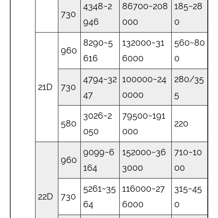
4348~2
86700~208
185~28
730
946
000
0
8290~5
132000~31
560~80
960
616
6000
0
4794~32
100000~24
280/35
21D
730
47
0000
5
3026~2
79500~191
580
220
050
000
9099~6
152000~36
710~10
960
164
3000
00
5261~35
116000~27
315~45
22D
730
64
6000
0