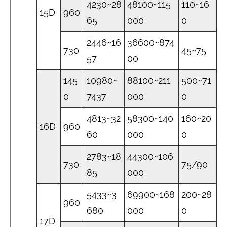
4230~28
48100~115
110~16
15D
960
65
000
0
2446~16
36600~874
730
45~75
57
00
145
10980~
88100~211
500~71
0
7437
000
0
4813~32
58300~140
160~20
16D
960
60
000
0
2783~18
44300~106
730
75/90
85
000
5433~3
69900~168
200~28
960
680
000
0
17D