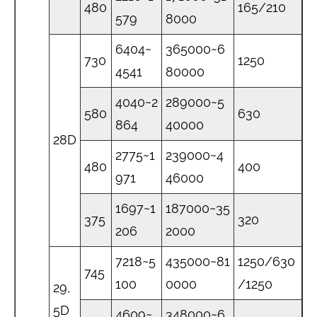
480
165/210
579
8000
6404~
365000~6
730
1250
4541
80000
4040~2
289000~5
580
630
864
40000
28D
2775~1
239000~4
480
400
971
46000
1697~1
187000~35
375
320
206
2000
7218~5
435000~81
1250/630
745
100
0000
/1250
29,
5D
4609~
348000~6