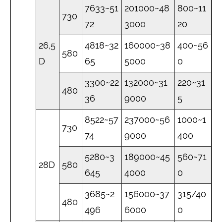
7633~51
201000~48
800~11
730
72
3000
20
26,5
4818~32
160000~38
400~56
580
D
65
5000
0
3300~22
132000~31
220~31
480
36
9000
5
8522~57
237000~56
1000~1
730
74
9000
400
5280~3
189000~45
560~71
28D
580
645
4000
0
3685~2
156000~37
315/40
480
496
6000
0