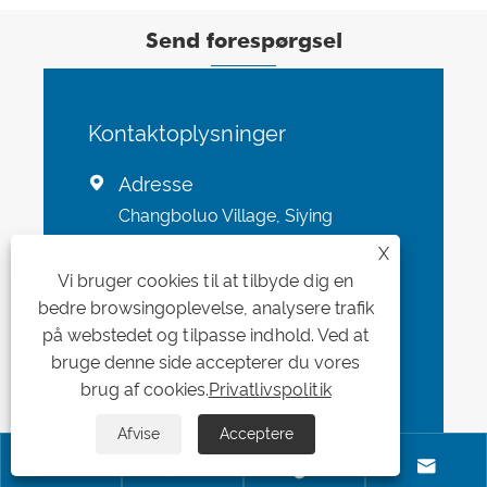
Send forespørgsel
Kontaktoplysninger
Adresse

Changboluo Village, Siying
Town, Botou City, Cangzhou,
X
Hebei-provinsen, Kina
Vi bruger cookies til at tilbyde dig en
bedre browsingoplevelse, analysere trafik
på webstedet og tilpasse indhold. Ved at
Tlf

bruge denne side accepterer du vores
+86-18003177440
brug af cookies.
Privatlivspolitik
Afvise
Acceptere
E-mail





1192497966dong@gmail.com