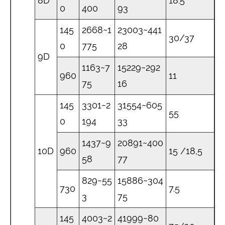
8D
18.5
0
400
93
145
2668~1
23003~441
30/37
0
775
28
9D
1163~7
15229~292
960
11
75
16
145
3301~2
31554~605
55
0
194
33
1437~9
20891~400
10D
960
15 /18,5
58
77
829~55
15886~304
730
7.5
3
75
145
4003~2
41999~80