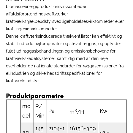
biomasseenergiproduktionsvirksomheder,
affaldsforbrændingskraftværker,
kraftværkshjælpeudstyrsvedligeholdelsesvirksomheder eller
kraftingeniørvirksomheder.
Denne kraftværksinducerede trækventilator kan effektivt og
stabilt udlede højtemperatur og støvet røggas, og opfylder
fuldt ud røggasbehandlingen og emissionsbehovene for
kraftværkskedelsystemer, samtidig med at den nøje
overholder de nationale standarder for røggasemissioner fra
elindustrien og sikkerhedsdriftsspecifikationer for
kraftværksudstyr.
Produktparametre
mo
R/
3
Pa
Kw
m
/H
del
Min
145
2104~1
16156~309