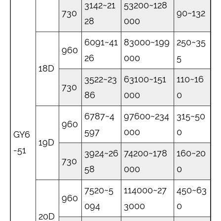
3142~21
53200~128
730
90~132
28
000
6091~41
83000~199
250~35
960
26
000
5
18D
3522~23
63100~151
110~16
730
86
000
0
6787~4
97600~234
315~50
960
597
000
0
GY6
19D
-51
3924~26
74200~178
160~20
730
58
000
0
7520~5
114000~27
450~63
960
094
3000
0
20D