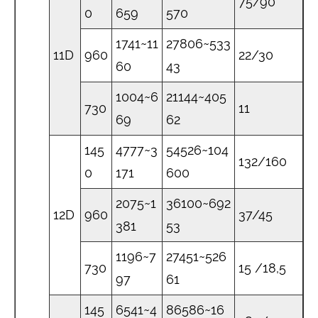
75/90
0
659
570
1741~11
27806~533
11D
960
22/30
60
43
1004~6
21144~405
730
11
69
62
145
4777~3
54526~104
132/160
0
171
600
2075~1
36100~692
12D
960
37/45
381
53
1196~7
27451~526
730
15 /18,5
97
61
145
6541~4
86586~16