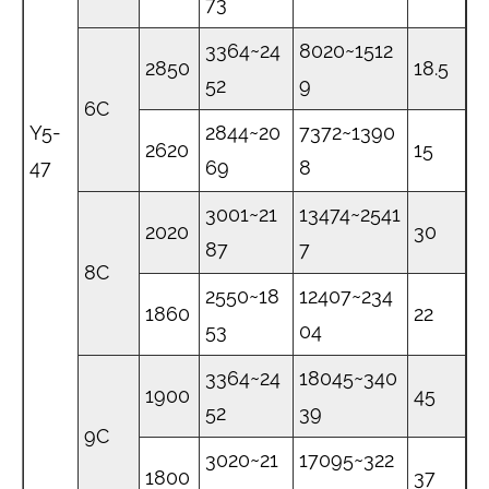
73
3364~24
8020~1512
2850
18.5
52
9
6C
Y5-
2844~20
7372~1390
2620
15
47
69
8
3001~21
13474~2541
2020
30
87
7
8C
2550~18
12407~234
1860
22
53
04
3364~24
18045~340
1900
45
52
39
9C
3020~21
17095~322
1800
37