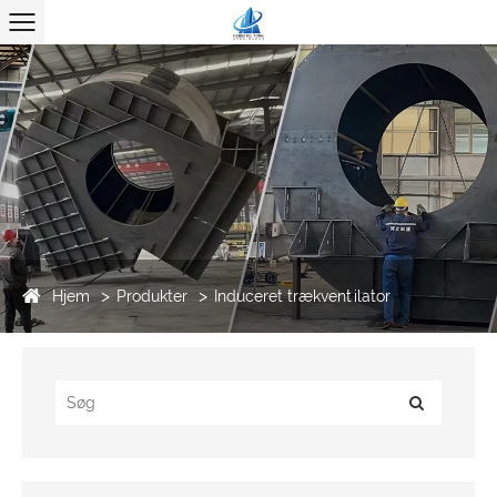
Hjem
Produkter
Induceret trækventilator