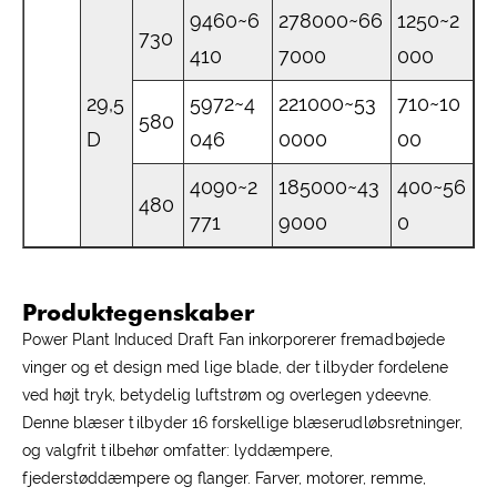
9460~6
278000~66
1250~2
730
410
7000
000
29,5
5972~4
221000~53
710~10
580
D
046
0000
00
4090~2
185000~43
400~56
480
771
9000
0
Produktegenskaber
Power Plant Induced Draft Fan inkorporerer fremadbøjede
vinger og et design med lige blade, der tilbyder fordelene
ved højt tryk, betydelig luftstrøm og overlegen ydeevne.
Denne blæser tilbyder 16 forskellige blæserudløbsretninger,
og valgfrit tilbehør omfatter: lyddæmpere,
fjederstøddæmpere og flanger. Farver, motorer, remme,