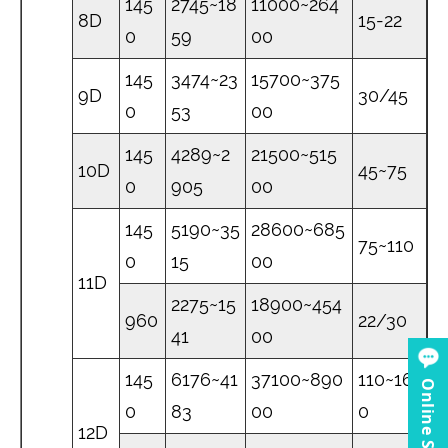
145
2745~18
11000~264
8D
15-22
0
59
00
145
3474~23
15700~375
9D
30/45
0
53
00
145
4289~2
21500~515
10D
45~75
0
905
00
145
5190~35
28600~685
75~110
0
15
00
11D
2275~15
18900~454
960
22/30
41
00
145
6176~41
37100~890
110~16
Online Service
0
83
00
0
12D