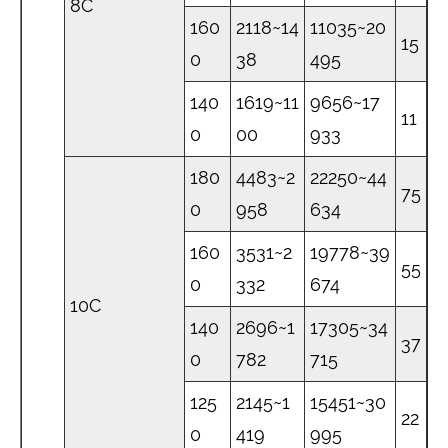
8C
160
2118~14
11035~20
15
0
38
495
140
1619~11
9656~17
11
0
00
933
180
4483~2
22250~44
75
0
958
634
160
3531~2
19778~39
55
0
332
674
10C
140
2696~1
17305~34
37
0
782
715
125
2145~1
15451~30
22
0
419
995