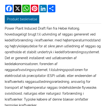
Facebook
X
WhatsApp
Pinterest
LinkedIn
Share
Produkt beskrivelse
Power Plant Induced Draft Fan fra Hebei Ketong,
hovedsageligt brugt til udvinding af røggas genereret ved
kedelforbrænding i kraftværker, med højtemperaturmodstand
og højtrykslejeydelse for at sikre jævn udledning af røggas og
opretholde et stabilt undertryk i kedelforbrændingssystemet.
Det er generelt installeret ved udløbsenden af
kedeløkonomisatoren, forenden af
røggasafsvovlingssystemet, tilslutningspositionen for
elektrostatisk præcipitator (ESP) udløb, eller endeenden af
kraftværkets røggasudledningsrørledning, ansvarlig for
transport af højtemperatur røggas (indeholdende flyveaske,
svovldioxid, naturgas eller naturgas). forbrænding i
kraftværker. Typiske købere af denne blæser omfatter
termiske kraftværker,