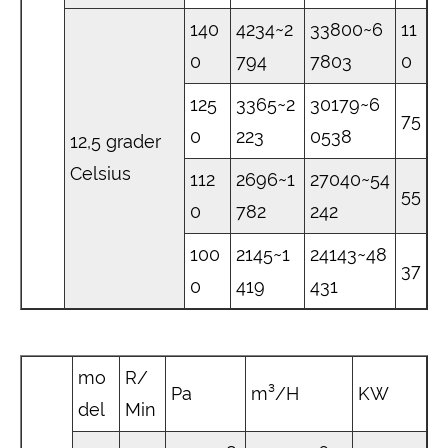
140
4234~2
33800~6
11
0
794
7803
0
125
3365~2
30179~6
75
0
223
0538
12,5 grader
Celsius
112
2696~1
27040~54
55
0
782
242
100
2145~1
24143~48
37
0
419
431
mo
R/
Pa
m³/H
KW
del
Min