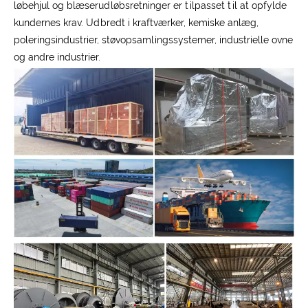
løbehjul og blæserudløbsretninger er tilpasset til at opfylde
kundernes krav. Udbredt i kraftværker, kemiske anlæg,
poleringsindustrier, støvopsamlingssystemer, industrielle ovne
og andre industrier.