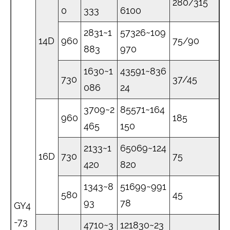
280/315
0
333
6100
2831~1
57326~109
14D
960
75/90
883
970
1630~1
43591~836
730
37/45
086
24
3709~2
85571~164
960
185
465
150
2133~1
65069~124
16D
730
75
420
820
1343~8
51699~991
580
45
93
78
GY4
-73
4710~3
121830~23