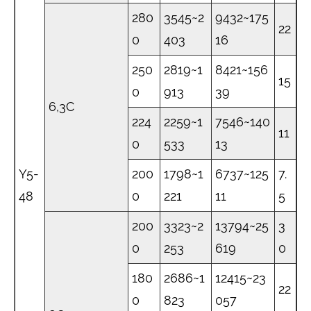
280
3545~2
9432~175
22
0
403
16
250
2819~1
8421~156
15
0
913
39
6,3C
224
2259~1
7546~140
11
0
533
13
Y5-
200
1798~1
6737~125
7.
48
0
221
11
5
200
3323~2
13794~25
3
0
253
619
0
180
2686~1
12415~23
22
0
823
057