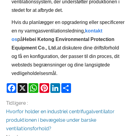
ventilationssystem, der understøtter produktionen i
stedet for at afbryde det.
Hvis du planlægger en opgradering eller specificerer
en ny varmgasventilationsledning,
kontakt
os
på
Hebei Ketong Environmental Protection
Equipment Co., Ltd.
at diskutere dine driftsforhold
og få en konfiguration, der passer til din proces, dit
websteds begrænsninger og dine langsigtede
vedligeholdelsesmål.
Facebook
X
WhatsApp
Pinterest
LinkedIn
Share
Tidligere :
Hvorfor holder en industriel centrifugalventilator
produktionen i bevægelse under barske
ventilationsforhold?