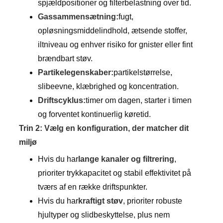
spjældpositioner og filterbelastning over tid.
Gassammensætning:
fugt,
opløsningsmiddelindhold, ætsende stoffer,
iltniveau og enhver risiko for gnister eller fint
brændbart støv.
Partikelegenskaber:
partikelstørrelse,
slibeevne, klæbrighed og koncentration.
Driftscyklus:
timer om dagen, starter i timen
og forventet kontinuerlig køretid.
Trin 2: Vælg en konfiguration, der matcher dit
miljø
Hvis du har
lange kanaler og filtrering
,
prioriter trykkapacitet og stabil effektivitet på
tværs af en række driftspunkter.
Hvis du har
kraftigt støv
, prioriter robuste
hjultyper og slidbeskyttelse, plus nem