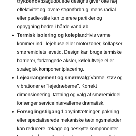
trykbehov:
Bagudbuede designs giver ofte høj
effektivitet og lavere strømforbrug, mens radial-
eller padle-stile kan tolerere partikler og
opbygning bedre i hårde vandløb.
Termisk isolering og køleplan:
Hvis varme
kommer ind i lejehuse eller motorzoner, kollapser
smøremidlets levetid. Design kan bruge termiske
barrierer, forlængede aksler, køleluftveje eller
strategisk komponentplacering.
Lejearrangement og smørevalg:
Varme, støv og
vibrationer er "lejedræberne". Korrekt
dimensionering, tætning og valg af smøremiddel
forlænger serviceintervallerne dramatisk.
Forseglingstilgang:
Labyrinttætninger, pakning
eller specialiserede mekaniske tætningsmetoder
kan reducere lækage og beskytte komponenter