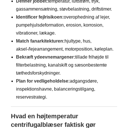
Definer jobbet:
temperatur, luftstrøm, tryk,
gassammensætning, støvbelastning, driftstimer.
Identificer fejlrisikoen:
overophedning af lejer,
pumpehjulsdeformation, erosion, korrosion,
vibrationer, lækage.
Match fanarkitekturen:
hjultype, hus,
aksel-/lejearrangement, motorposition, køleplan.
Bekræft ydeevnemargener:
tillade frihøjde til
filterbelastning, kanalskift og sæsonbestemte
tæthedsforskydninger.
Plan for vedligeholdelse:
adgangsdøre,
inspektionshavne, balanceringstilgang,
reservestrategi.
Hvad en højtemperatur
centrifugalblæser faktisk gør