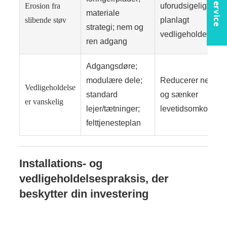
Erosion fra
uforudsigelige fejl t
materiale
slibende støv
planlagt
strategi; nem og
vedligeholdelse
ren adgang
Adgangsdøre;
modulære dele;
Reducerer nedetid
Vedligeholdelse
standard
og sænker
er vanskelig
lejer/tætninger;
levetidsomkostnin
felttjenesteplan
Installations- og
vedligeholdelsespraksis, der
beskytter din investering