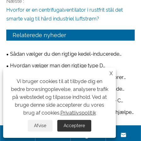
Næste :
Hvorfor er en centrifugalventilator i rustfrit stål det
smarte valg til hård industriel luftstrøm?
Relaterede nyheder
Sådan vælger du den rigtige kedel-inducerede
trækventilator til industrielle applikationer
Hvordan vælger man den rigtige type D
X
centrifugalventilator til dit industrielle
Hvordan forbedrer type A centrifugalventilatorer
Vi bruger cookies til at tilbyde dig en
ventilationssystem?
ventilationen i varehuse og logistikcentre?
Hvorfor har kedelindustrien brug for højtydende
bedre browsingoplevelse, analysere trafik
på webstedet og tilpasse indhold. Ved at
centrifugalventilatorer?
Hvorfor globale købere vælger kinesiske type C
bruge denne side accepterer du vores
centrifugalventilatorproducenter til tilpassede
Energieffektive type A centrifugalventilatorer hjælper
brug af cookies.
Privatlivspolitik
projekter
kunderne med at reducere langsigtede
Afvise
Acceptere
Efterlad mig en besked
driftsomkostninger



