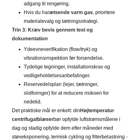
adgang til rengøring.
Hvis du har
ætsende varm gas
, prioritere
materialevalg og tætningsstrategi.
Trin 3: Kræv bevis gennem test og
dokumentation
Ydeevneverifikation (flow/tryk) og
vibrationsinspektion før forsendelse.
Tydelige tegninger, installationskrav og
vedligeholdelsesanbefalinger.
Reservedelsplan (lejer, tætninger,
slidforinger) for at reducere risikoen for
nedetid.
Det praktiske mål er enkelt: din
Højtemperatur
centrifugalblæser
bør opfylde luftstrømsmålene i
dag og stadig opfylde dem efter måneder med
støveksponering, termisk cykling og filterbelastning -