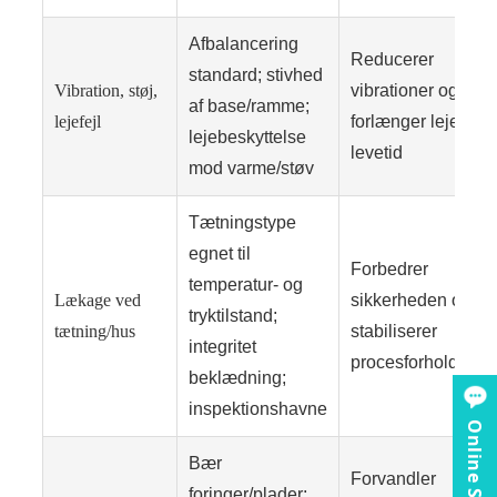
Afbalancering
Reducerer
standard; stivhed
Vibration, støj,
vibrationer og
af base/ramme;
lejefejl
forlænger lejernes
lejebeskyttelse
levetid
mod varme/støv
Tætningstype
egnet til
Forbedrer
temperatur- og
Lækage ved
sikkerheden og
tryktilstand;
tætning/hus
stabiliserer
integritet
procesforhold
beklædning;
inspektionshavne
Online Service
Bær
Forvandler
foringer/plader;