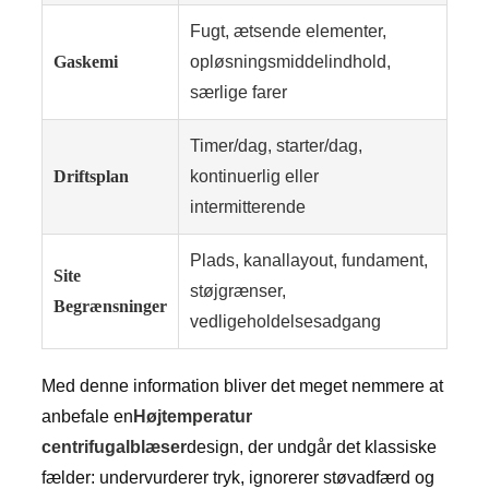
Fugt, ætsende elementer,
Gaskemi
opløsningsmiddelindhold,
særlige farer
Timer/dag, starter/dag,
Driftsplan
kontinuerlig eller
intermitterende
Plads, kanallayout, fundament,
Site
støjgrænser,
Begrænsninger
vedligeholdelsesadgang
Med denne information bliver det meget nemmere at
anbefale en
Højtemperatur
centrifugalblæser
design, der undgår det klassiske
fælder: undervurderer tryk, ignorerer støvadfærd og