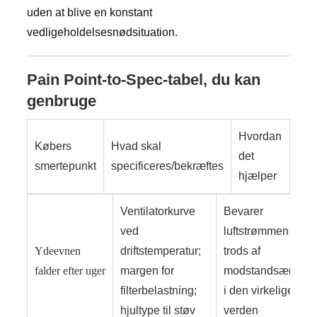
uden at blive en konstant
vedligeholdelsesnødsituation.
Pain Point-to-Spec-tabel, du kan
genbruge
Hvordan
Købers
Hvad skal
det
smertepunkt
specificeres/bekræftes
hjælper
Ventilatorkurve
Bevarer
ved
luftstrømmen på
Ydeevnen
driftstemperatur;
trods af
falder efter uger
margen for
modstandsændrin
filterbelastning;
i den virkelige
hjultype til støv
verden