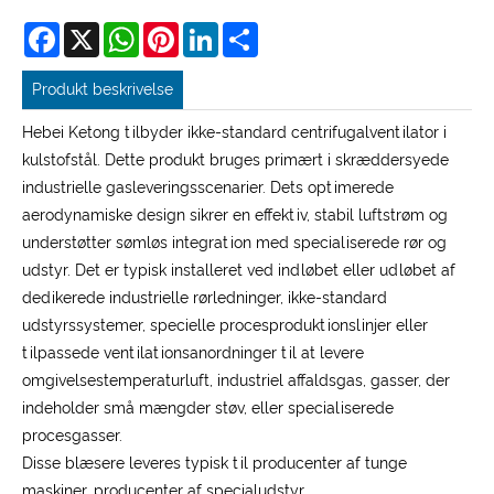
Facebook
X
WhatsApp
Pinterest
LinkedIn
Share
Produkt beskrivelse
Hebei Ketong tilbyder ikke-standard centrifugalventilator i
kulstofstål. Dette produkt bruges primært i skræddersyede
industrielle gasleveringsscenarier. Dets optimerede
aerodynamiske design sikrer en effektiv, stabil luftstrøm og
understøtter sømløs integration med specialiserede rør og
udstyr. Det er typisk installeret ved indløbet eller udløbet af
dedikerede industrielle rørledninger, ikke-standard
udstyrssystemer, specielle procesproduktionslinjer eller
tilpassede ventilationsanordninger til at levere
omgivelsestemperaturluft, industriel affaldsgas, gasser, der
indeholder små mængder støv, eller specialiserede
procesgasser.
Disse blæsere leveres typisk til producenter af tunge
maskiner, producenter af specialudstyr,