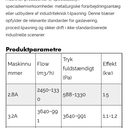
specialkemivirksomheder, metallurgiske forarbejdningsanlæg
eller udbydere af industriteknisk tilpasning. Denne blæser
opfylder de relevante standarder for gaslevering,
procestilpasning og sikker drift i ikke-standardiserede
industrielle scenarier.
Produktparametre
Tryk
Maskinnu
Flow
Effekt
fuldstændigt
mmer
(m3/h)
(kw)
(Pa)
2450~133
2,8A
588~1330
1.5
0
3640~99
3.2A
3640~991
1,1~1,2
1