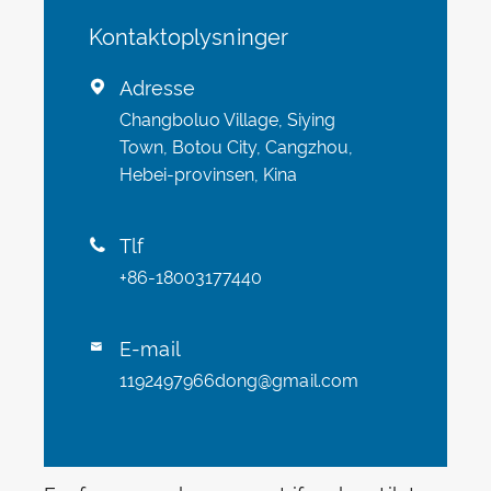
Kontaktoplysninger
Adresse

Changboluo Village, Siying
Town, Botou City, Cangzhou,
Hebei-provinsen, Kina
Tlf

+86-18003177440
E-mail

1192497966dong@gmail.com