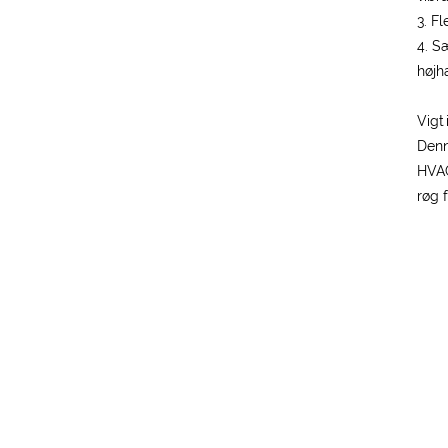
3. F
4. S
højh
Vigt
Denn
HVAC
røg 