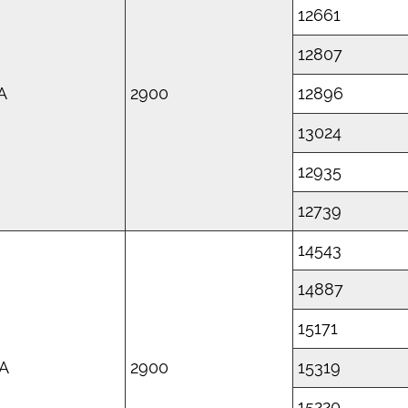
12661
12807
1A
2900
12896
13024
12935
12739
14543
14887
15171
7A
2900
15319
15220