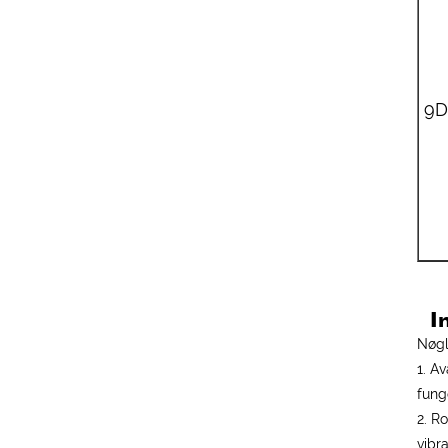
9
In
Nøgl
1. A
fung
2. R
vibr