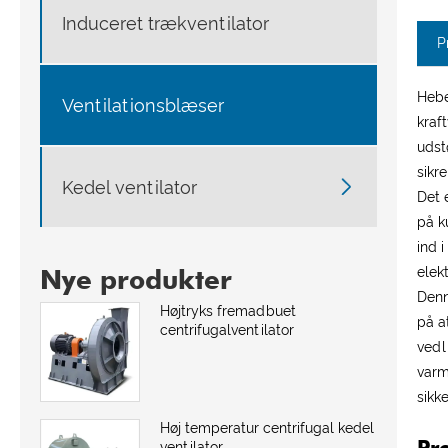
Induceret trækventilator
P
Hebe
Ventilationsblæser
kraf
udst
sikr

Kedel ventilator
Det 
på k
ind 
Nye produkter
elekt
Denn
Højtryks fremadbuet
på a
centrifugalventilator
vedl
varm
sikk
Høj temperatur centrifugal kedel
Pr
ventilator