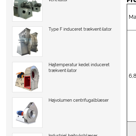
Ma
Type F induceret trækventilator
Højtemperatur kedel induceret
trækventilator
6,
Højvolumen centrifugalblæser
Industriel højtryksblæser