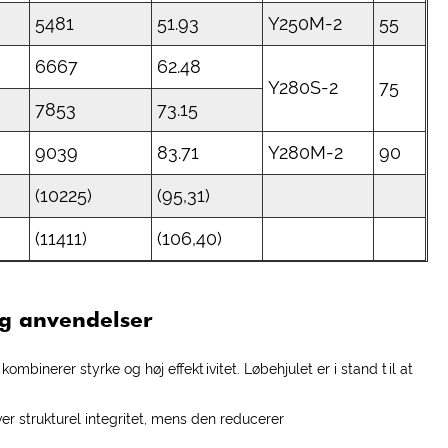
5481
51.93
Y250M-2
55
6667
62.48
Y280S-2
75
7853
73.15
9039
83.71
Y280M-2
90
(10225)
(95,31)
(11411)
(106,40)
 og anvendelser
mbinerer styrke og høj effektivitet. Løbehjulet er i stand til at
r strukturel integritet, mens den reducerer