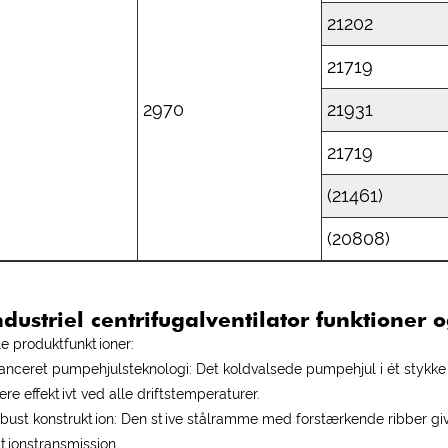
21202
21719
D
2970
21931
21719
(21461)
(20808)
dustriel centrifugalventilator funktioner
e produktfunktioner:
vanceret pumpehjulsteknologi: Det koldvalsede pumpehjul i ét stykke ko
ere effektivt ved alle driftstemperaturer.
obust konstruktion: Den stive stålramme med forstærkende ribber give
ationstransmission.