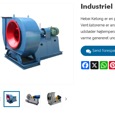
Industriel
Hebei Ketong er en pr
Ventilatorerne er ans
udstøder højtempera
varme genereret unde
Send forespø
Facebook
X
Wha