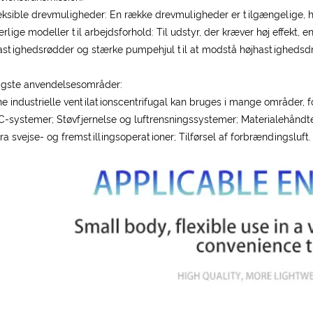
leksible drevmuligheder: En række drevmuligheder er tilgængelige, h
ærlige modeller til arbejdsforhold: Til udstyr, der kræver høj effekt, 
astighedsrødder og stærke pumpehjul til at modstå højhastighedsdr
igste anvendelsesområder:
e industrielle ventilationscentrifugal kan bruges i mange områder, 
-systemer; Støvfjernelse og luftrensningssystemer; Materialehåndter
fra svejse- og fremstillingsoperationer; Tilførsel af forbrændingsluft.