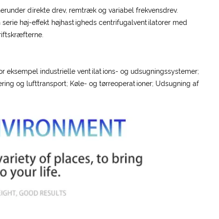
erunder direkte drev, remtræk og variabel frekvensdrev.
en serie høj-effekt højhastigheds centrifugalventilatorer med
iftskræfterne.
for eksempel industrielle ventilations- og udsugningssystemer;
ing og lufttransport; Køle- og tørreoperationer; Udsugning af