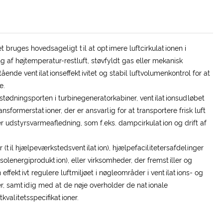
t bruges hovedsageligt til at optimere luftcirkulationen i
g af højtemperatur-restluft, støvfyldt gas eller mekanisk
nde ventilationseffektivitet og stabil luftvolumenkontrol for at
e.
dstødningsporten i turbinegeneratorkabiner, ventilationsudløbet
formerstationer, der er ansvarlig for at transportere frisk luft
r udstyrsvarmeafledning, som f.eks. dampcirkulation og drift af
 (til hjælpeværkstedsventilation), hjælpefacilitetersafdelinger
lenergiproduktion), eller virksomheder, der fremstiller og
 effektivt regulere luftmiljøet i nøgleområder i ventilations- og
r, samtidig med at de nøje overholder de nationale
kvalitetsspecifikationer.