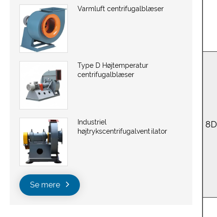
Varmluft centrifugalblæser
Type D Højtemperatur
centrifugalblæser
Industriel
8
højtrykscentrifugalventilator
Se mere