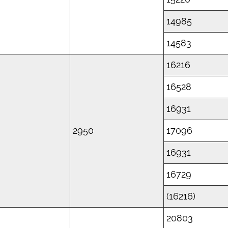
14985
14583
16216
16528
16931
D
2950
17096
16931
16729
(16216)
20803