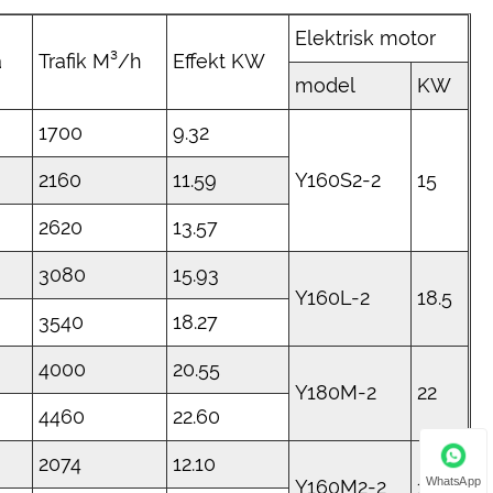
Elektrisk motor
a
Trafik M³/h
Effekt KW
model
KW
1700
9.32
2160
11.59
Y160S2-2
15
2620
13.57
3080
15.93
Y160L-2
18.5
3540
18.27
4000
20.55
Y180M-2
22
4460
22.60
2074
12.10
WhatsApp
Y160M2-2
15