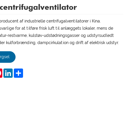
 centrifugalventilator
oducent af industrielle centrifugalventilatorer i Kina.
varlige for at tilføre frisk luft til anlæggets lokaler, mens de
tur-restvarme, kulstøv-udstødningsgasser og udstyrsudledt
r kulforbrænding, dampcirkulation og drift af elektrisk udstyr.
rgsel
tsApp
Pinterest
LinkedIn
Share