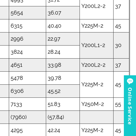
Y200L2-2
37
5654
36.07
6315
40.40
Y225M-2
45
2996
22.97
Y200L1-2
30
3824
28.24
4651
33.98
Y200L2-2
37
5478
39.78
Y225M-2
45
Online Service
6306
45.52
7133
51.83
Y250M-2
55
(7960)
(57,84)
4295
42.24
Y225M-2
45