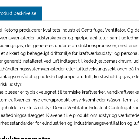
rodukt beskrivelse
i Ketong producerer kvalitets Industriel Centrifugal Ventilator. Og de
tværksværksteder, udstyrskabiner og hjælpefaciliteter, samt udlednin
ødningsgas, der genereres under elproduktionsprocesser, med eneståe
e et sikkert og behageligt driftsmiljø for kraftværksudstyr og personal
er generelt installeret ved luftindtaget til kedelhjælpemaskinrum, u
ulhåndteringssystemværksteder eller luftudvekslingssektionen på trans
i anlægsområdet og udlede højtemperaturluft, kulstøvholdig gas, elle
risk udstyr.
e blæser er typisk velegnet til termiske kraftværker, vandkraftværker
tomkraftværker, nye energiproduktionsvirksomheder (såsom termisk so
igeholder elektrisk udstyr. Denne Ventilator Industrial Centrifugal kan
eafledningsanlægget. Kravene til elproduktionsudstyr og værkstede
erhedsstandarder for elindustrien og industrianlægsventilation og luft
oduktparametre