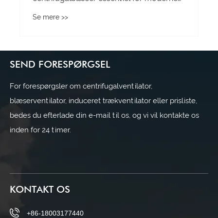
industrielle ventilations- og
Se mere >>
luftstrømssystemer
SEND FORESPØRGSEL
For forespørgsler om centrifugalventilator,
blæserventilator, induceret trækventilator eller prisliste,
bedes du efterlade din e-mail til os, og vi vil kontakte os
inden for 24 timer.
KONTAKT OS
+86-18003177440