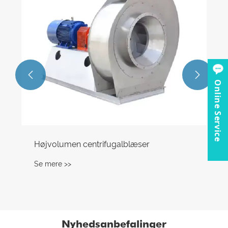


Online Service
Højvolumen centrifugalblæser
Se mere >>
Nyhedsanbefalinger